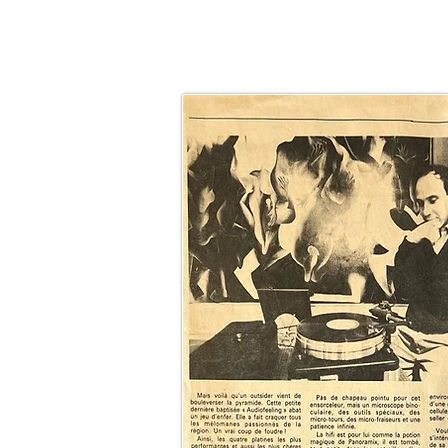
LaRosita
ACCUEIL