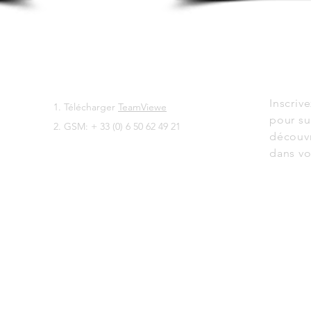
BESOIN D'UN SUPPORT ?
NOTRE 
Inscriv
Télécharger
TeamViewe
pour su
GSM: + 33 (0) 6 50 62 49 21
découvr
dans vo