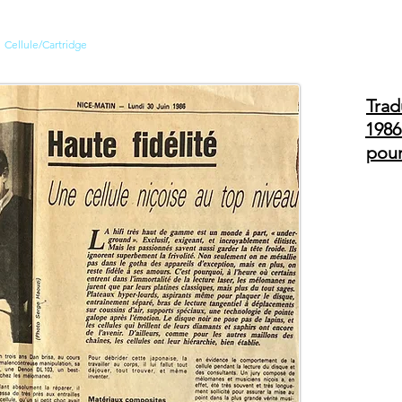
Cellule/Cartridge
PRODUITS
REVENDEURS
CONTACT
L
Trad
1986
pour