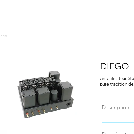
Cellule/Cartridge
PRODUITS
REVENDEURS
CONTACT
L
iego
DIEGO
Amplificateur Sté
pure tradition de
Description
Notre amplific
conçu sans auc