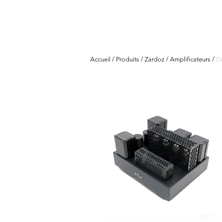
LaRosita
ACCUEIL
Accueil
/
Produits
/
Zardoz
/
Amplificateurs
/
D