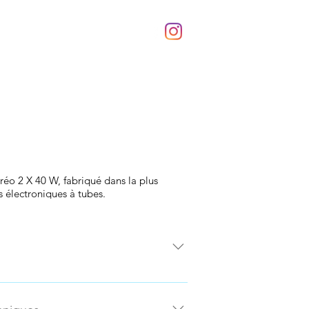
a Rosita Manager
Download
réo 2 X 40 W, fabriqué dans la plus
s électroniques à tubes.
ateur stéréophonique DIEGO a été
un compromis sur la base de